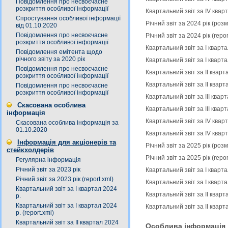
Повідомлення про несвоєчасне
розкриття особливої інформації
Квартальний звіт за ІV кварт
Спростування особливої інформації
Річний звіт за 2024 рік (ро
від 01.10.2020
Повідомлення про несвоєчасне
Річний звіт за 2024 рік (rep
розкриття особливої інформації
Квартальний звіт за І кварт
Повідомлення емітента щодо
річного звіту за 2020 рік
Квартальний звіт за І кварта
Повідомлення про несвоєчасне
Квартальний звіт за ІІ квар
розкриття особливої інформації
Квартальний звіт за ІІ кварт
Повідомлення про несвоєчасне
розкриття особливої інформації
Квартальний звіт за ІIІ ква
Скасована особлива
Квартальний звіт за ІІІ квар
інформація
Квартальний звіт за ІV квар
Скасована особлива інформація за
01.10.2020
Квартальний звіт за ІV кварт
Інформація для акціонерів та
Річний звіт за 2025 рік (ро
стейкхолдерів
Річний звіт за 2025 рік (rep
Регулярна інформація
Річний звіт за 2023 рік
Квартальний звіт за І кварт
Річний звіт за 2023 рік (report.xml)
Квартальний звіт за І кварта
Квартальний звіт за І квартал 2024
Квартальний звіт за ІІ квар
р.
Квартальний звіт за І квартал 2024
Квартальний звіт за ІІ кварт
р. (report.xml)
Квартальний звіт за ІІ квартал 2024
Особлива інформація