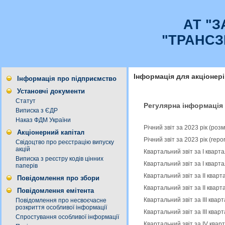
АТ "
"ТРАНСЗ
Інформація для акціонері
Інформація про підприємство
Установчі документи
Статут
Регулярна інформація
Виписка з ЄДР
Наказ ФДМ України
Річний звіт за 2023 рік (ро
Акціонерний капітал
Річний звіт за 2023 рік (rep
Свідоцтво про реєстрацію випуску
акцій
Квартальний звіт за І кварт
Виписка з реєстру кодів цінних
Квартальний звіт за І кварта
паперів
Квартальний звіт за ІІ квар
Повідомлення про збори
Квартальний звіт за ІІ кварт
Повідомлення емітента
Квартальний звіт за IІІ ква
Повідомлення про несвоєчасне
розкриття особливої інформації
Квартальний звіт за ІIІ квар
Спростування особливої інформації
Квартальний звіт за IV квар