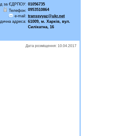
д за ЄДРПОУ:
01056735
0953510864
Телефон:
e-mail:
transsvyaz@ukr.net
дична адреса:
61009, м. Харків, вул.
Силікатна, 16
Дата розміщення: 10.04.2017