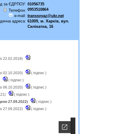
д за ЄДРПОУ:
01056735
0953510864
Телефон:
e-mail:
transsvyaz@ukr.net
дична адреса:
61009, м. Харків, вул.
Силікатна, 16
о 22.02.2018)
о 02.10.2020)
(
підпис
)
)
(
підпис
)
о 06.10.2020)
(
підпис
)
021)
(
підпис
)
щено 27.09.2022)
(
підпис
)
о 27.09.2022)
(
підпис
)