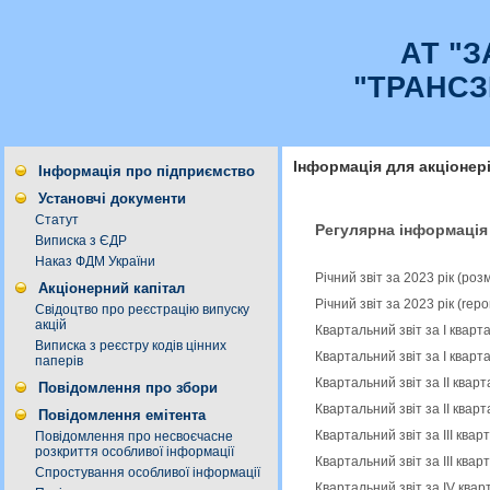
АТ "
"ТРАНСЗ
Інформація для акціонер
Інформація про підприємство
Установчі документи
Статут
Регулярна інформація
Виписка з ЄДР
Наказ ФДМ України
Річний звіт за 2023 рік (ро
Акціонерний капітал
Річний звіт за 2023 рік (rep
Свідоцтво про реєстрацію випуску
акцій
Квартальний звіт за І кварт
Виписка з реєстру кодів цінних
Квартальний звіт за І кварт
паперів
Квартальний звіт за ІІ квар
Повідомлення про збори
Квартальний звіт за ІІ кварт
Повідомлення емітента
Квартальний звіт за IІІ ква
Повідомлення про несвоєчасне
розкриття особливої інформації
Квартальний звіт за ІIІ квар
Спростування особливої інформації
Квартальний звіт за IV квар