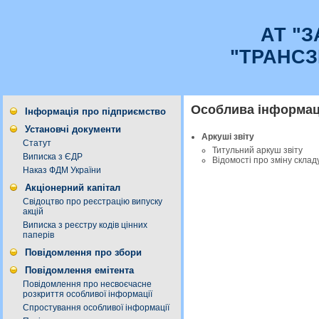
АТ "
"ТРАНСЗ
Особлива інформаці
Інформація про підприємство
Установчі документи
Аркуші звіту
Статут
Титульний аркуш звіту
Виписка з ЄДР
Відомості про зміну склад
Наказ ФДМ України
Акціонерний капітал
Свідоцтво про реєстрацію випуску
акцій
Виписка з реєстру кодів цінних
паперів
Повідомлення про збори
Повідомлення емітента
Повідомлення про несвоєчасне
розкриття особливої інформації
Спростування особливої інформації