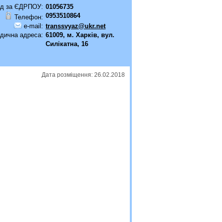
д за ЄДРПОУ:
01056735
0953510864
Телефон:
e-mail:
transsvyaz@ukr.net
дична адреса:
61009, м. Харків, вул.
Силікатна, 16
Дата розміщення: 26.02.2018